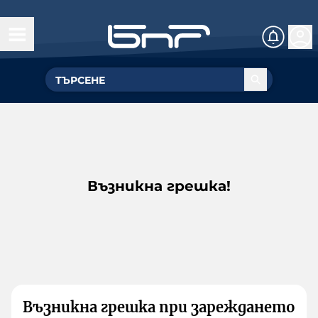
Възникна грешка!
Възникна грешка при зареждането