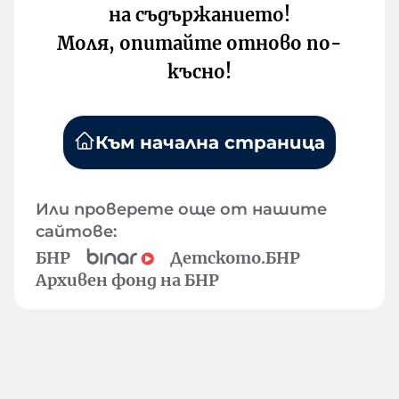
на съдържанието!
Моля, опитайте отново по-
късно!
Към начална страница
Или проверете още от нашите
сайтове:
БНР
Детското.БНР
Архивен фонд на БНР