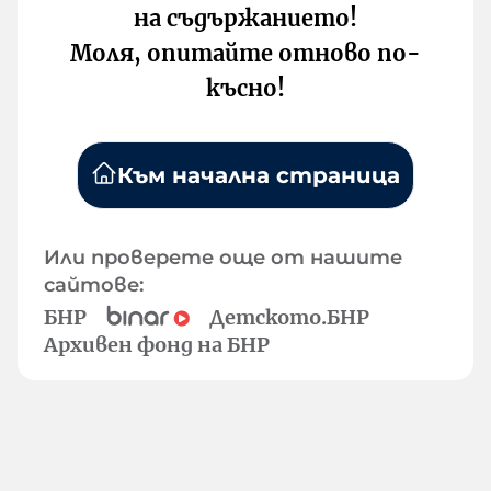
на съдържанието!
Моля, опитайте отново по-
късно!
Към начална страница
Или проверете още от нашите
сайтове:
БНР
Детското.БНР
Архивен фонд на БНР