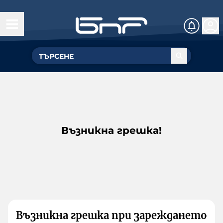
Възникна грешка!
Възникна грешка при зареждането