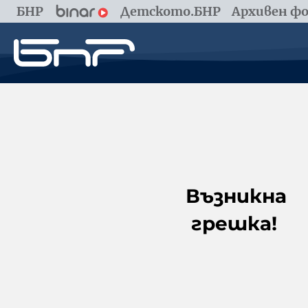
БНР
Детското.БНР
Архивен фо
Възникна
грешка!