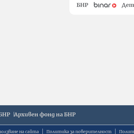
БНР
Дет
БНР
Архивен фонд на БНР
ползване на сайта
Политика за поверителност
Полит