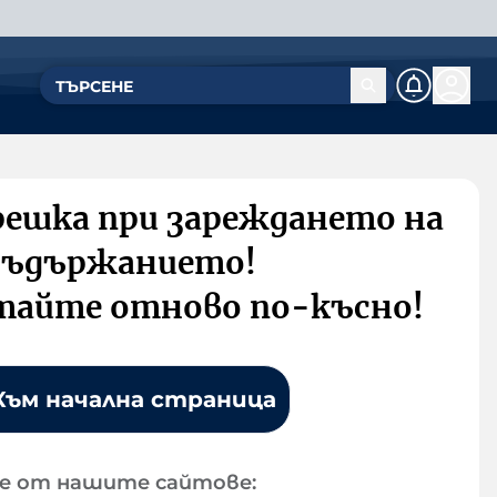
решка при зареждането на
съдържанието!
тайте отново по-късно!
Към начална страница
е от нашите сайтове: