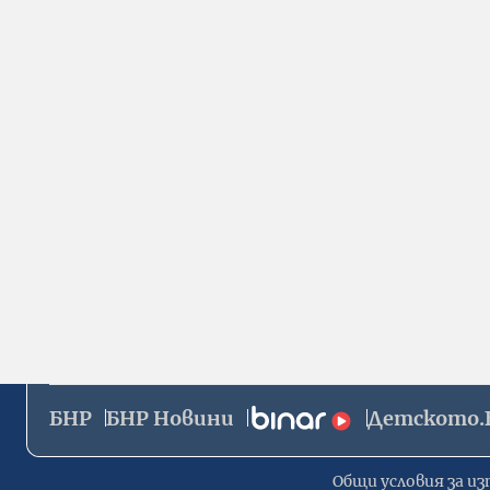
БНР
БНР Новини
Детското.
Общи условия за из