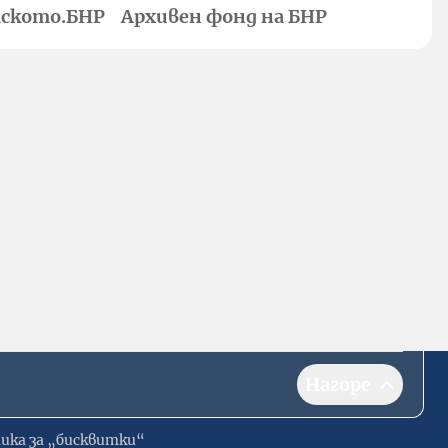
ското.БНР
Архивен фонд на БНР
Нагоре
ика за „бисквитки“