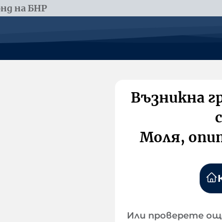
нд на БНР
Възникна г
Моля, опи
Или проверете ощ