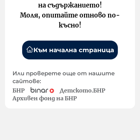
на съдържанието!
Моля, опитайте отново по-
късно!
Към начална страница
Или проверете още от нашите
сайтове:
БНР
Детското.БНР
Архивен фонд на БНР