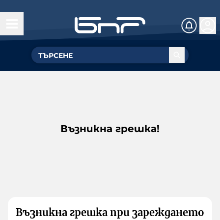
Възникна грешка!
Възникна грешка при зареждането