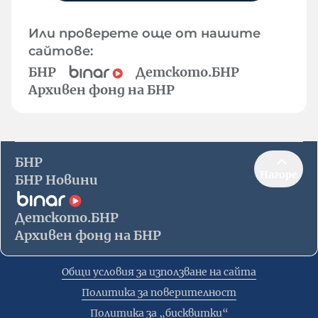
Или проверете още от нашите
сайтове:
БНР
Детското.БНР
Архивен фонд на БНР
БНР
Нагоре
БНР Новини
Детското.БНР
Архивен фонд на БНР
Общи условия за използване на сайта
Политика за поверителност
Политика за „бисквитки“