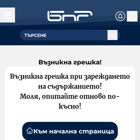
Възникна грешка!
Възникна грешка при зареждането
на съдържанието!
Моля, опитайте отново по-
късно!
Към начална страница