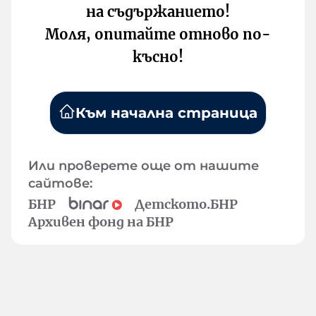
на съдържанието!
Моля, опитайте отново по-
късно!
Към начална страница
Или проверете още от нашите
сайтове:
БНР
Детското.БНР
Архивен фонд на БНР