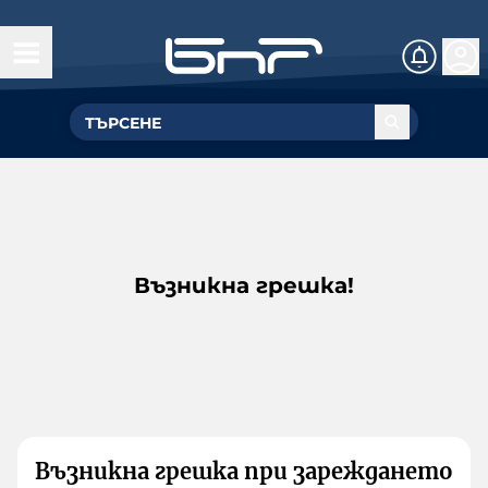
Възникна грешка!
Възникна грешка при зареждането