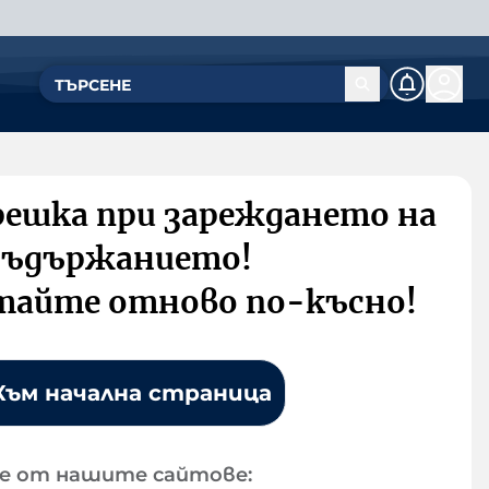
решка при зареждането на
съдържанието!
тайте отново по-късно!
Към начална страница
е от нашите сайтове: