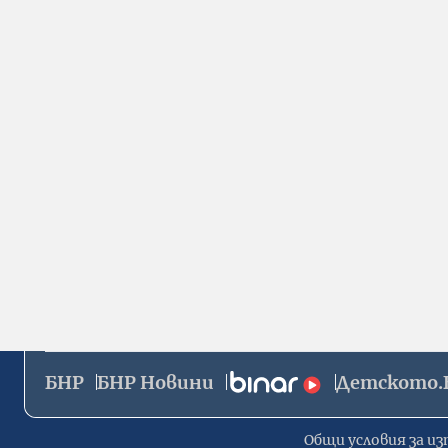
БНР
БНР Новини
Детското.
Общи условия за из