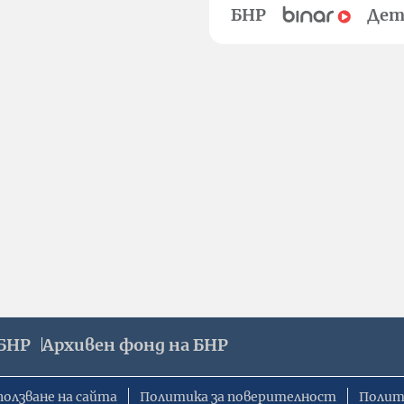
БНР
Дет
БНР
Архивен фонд на БНР
ползване на сайта
Политика за поверителност
Полит