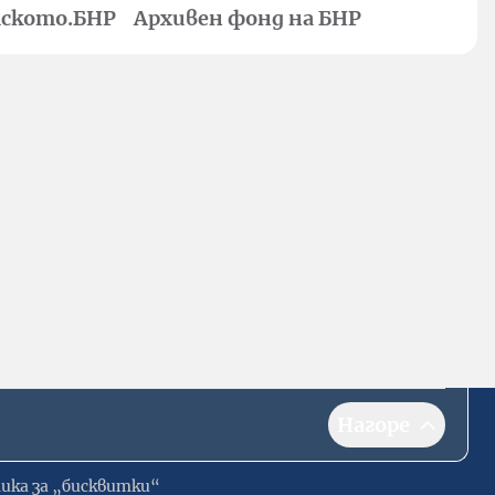
ското.БНР
Архивен фонд на БНР
Нагоре
ика за „бисквитки“