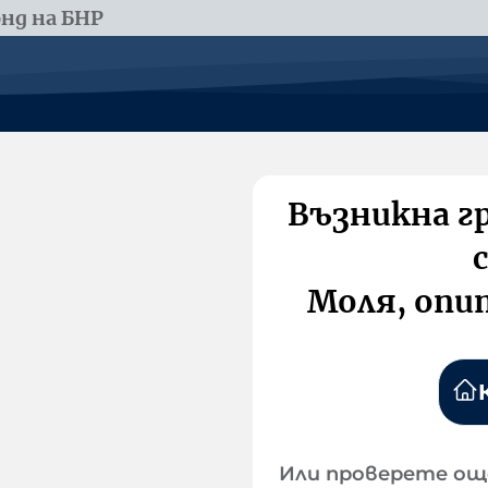
нд на БНР
Възникна г
Моля, опи
Или проверете ощ