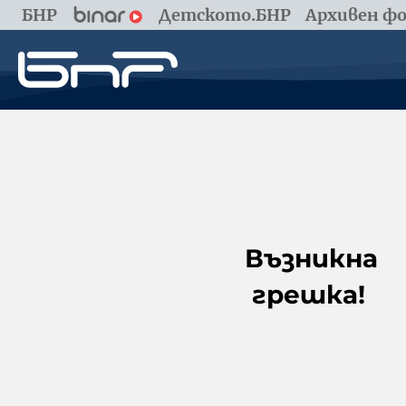
БНР
Детското.БНР
Архивен фо
Възникна
грешка!