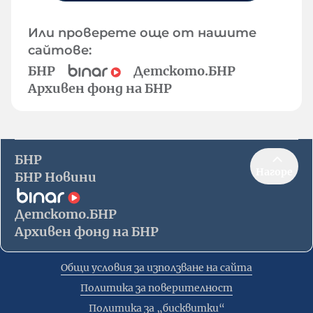
Или проверете още от нашите
сайтове:
БНР
Детското.БНР
Архивен фонд на БНР
БНР
Нагоре
БНР Новини
Детското.БНР
Архивен фонд на БНР
Общи условия за използване на сайта
Политика за поверителност
Политика за „бисквитки“