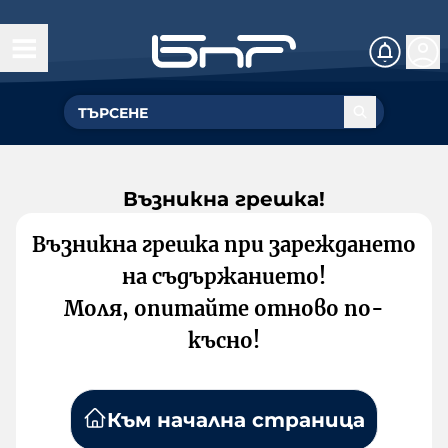
Възникна грешка!
Възникна грешка при зареждането
на съдържанието!
Моля, опитайте отново по-
късно!
Към начална страница