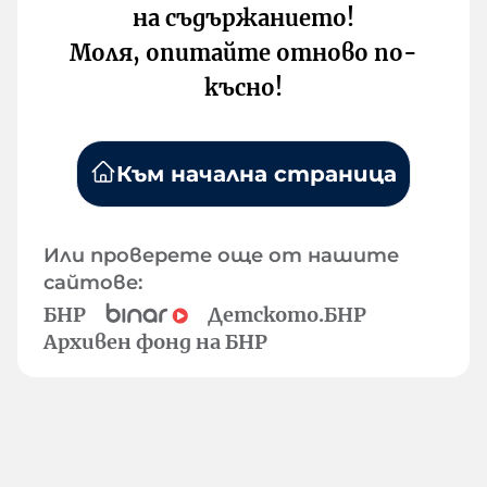
на съдържанието!
Моля, опитайте отново по-
късно!
Към начална страница
Или проверете още от нашите
сайтове:
БНР
Детското.БНР
Архивен фонд на БНР