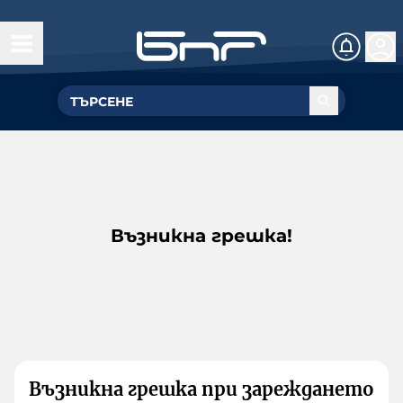
Възникна грешка!
Възникна грешка при зареждането