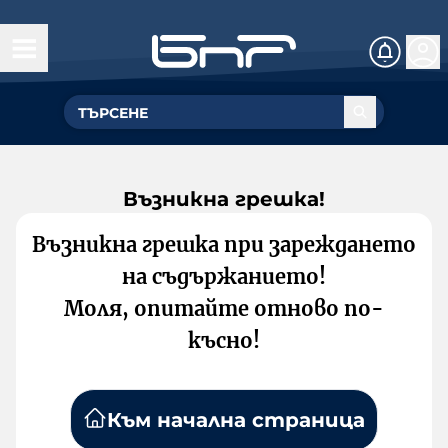
Възникна грешка!
Възникна грешка при зареждането
на съдържанието!
Моля, опитайте отново по-
късно!
Към начална страница