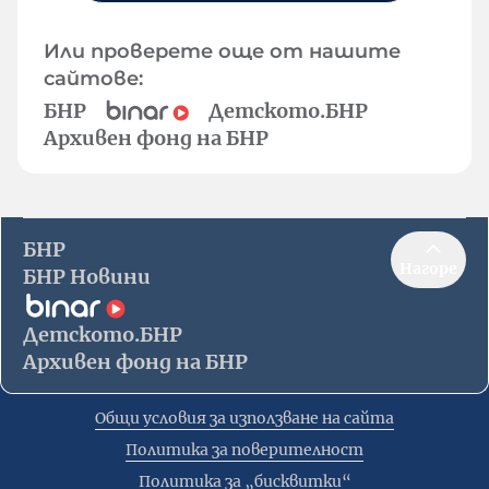
Или проверете още от нашите
сайтове:
БНР
Детското.БНР
Архивен фонд на БНР
БНР
Нагоре
БНР Новини
Детското.БНР
Архивен фонд на БНР
Общи условия за използване на сайта
Политика за поверителност
Политика за „бисквитки“