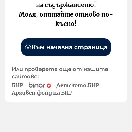
на съдържанието!
Моля, опитайте отново по-
късно!
Към начална страница
Или проверете още от нашите
сайтове:
БНР
Детското.БНР
Архивен фонд на БНР