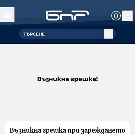
Възникна грешка!
Възникна грешка при зареждането