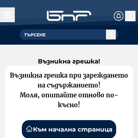
Възникна грешка!
Възникна грешка при зареждането
на съдържанието!
Моля, опитайте отново по-
късно!
Към начална страница