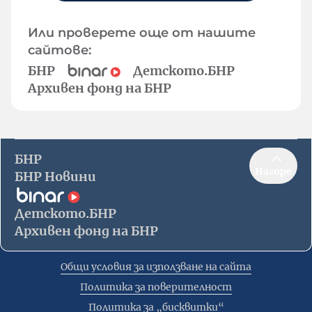
Или проверете още от нашите
сайтове:
БНР
Детското.БНР
Архивен фонд на БНР
БНР
Нагоре
БНР Новини
Детското.БНР
Архивен фонд на БНР
Общи условия за използване на сайта
Политика за поверителност
Политика за „бисквитки“