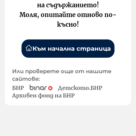
на съдържанието!
Моля, опитайте отново по-
късно!
Към начална страница
Или проверете още от нашите
сайтове:
БНР
Детското.БНР
Архивен фонд на БНР