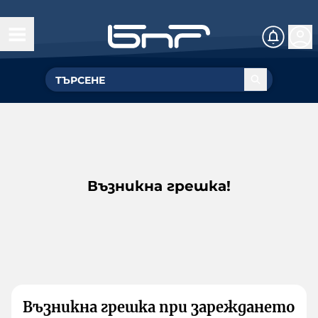
Възникна грешка!
Възникна грешка при зареждането