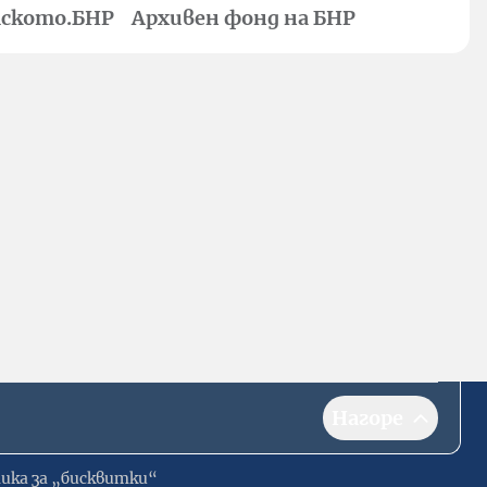
ското.БНР
Архивен фонд на БНР
Нагоре
ика за „бисквитки“