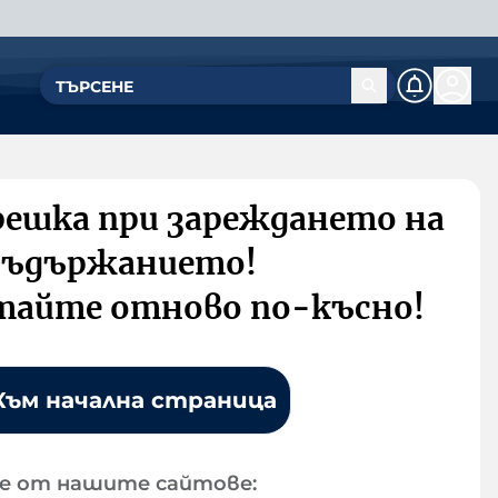
решка при зареждането на
съдържанието!
тайте отново по-късно!
Към начална страница
е от нашите сайтове: