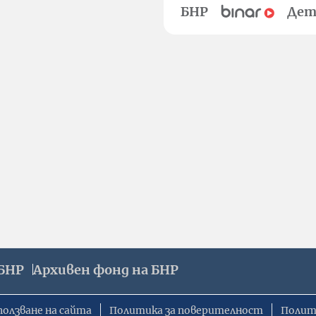
БНР
Дет
БНР
Архивен фонд на БНР
ползване на сайта
Политика за поверителност
Полит