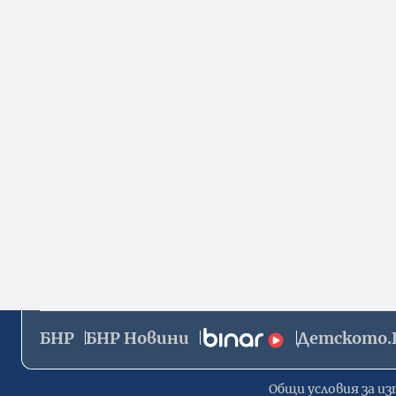
БНР
БНР Новини
Детското.
Общи условия за из