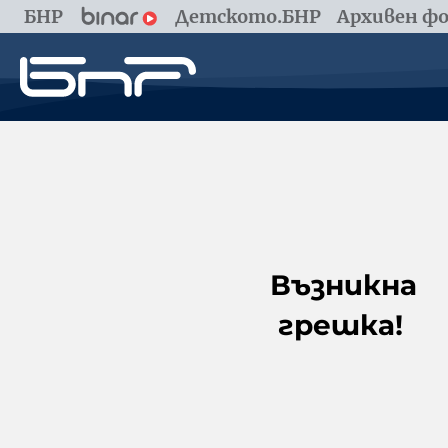
БНР
Детското.БНР
Архивен фо
Възникна
грешка!