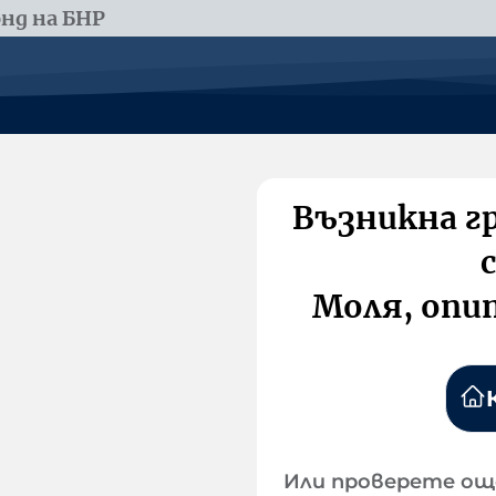
нд на БНР
Възникна г
Моля, опи
Или проверете ощ