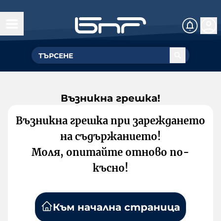
Възникна грешка!
Възникна грешка при зареждането
на съдържанието!
Моля, опитайте отново по-
късно!
Към начална страница