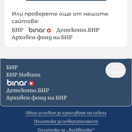
Или проверете още от нашите
сайтове:
БНР
Детското.БНР
Архивен фонд на БНР
БНР
Нагоре
БНР Новини
Детското.БНР
Архивен фонд на БНР
Общи условия за използване на сайта
Политика за поверителност
Политика за „бисквитки“