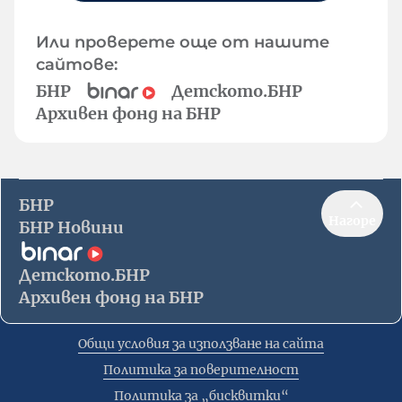
Или проверете още от нашите
сайтове:
БНР
Детското.БНР
Архивен фонд на БНР
БНР
Нагоре
БНР Новини
Детското.БНР
Архивен фонд на БНР
Общи условия за използване на сайта
Политика за поверителност
Политика за „бисквитки“