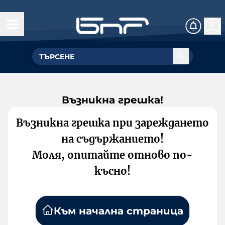
Възникна грешка!
Възникна грешка при зареждането
на съдържанието!
Моля, опитайте отново по-
късно!
Към начална страница