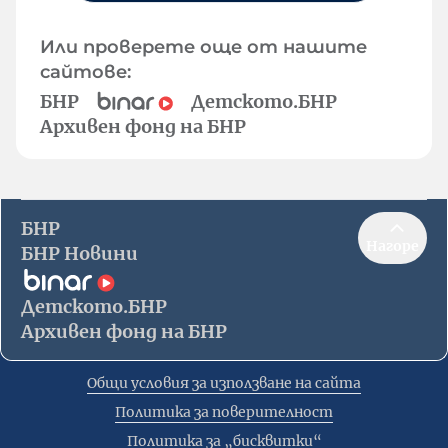
Или проверете още от нашите
сайтове:
БНР
Детското.БНР
Архивен фонд на БНР
БНР
Нагоре
БНР Новини
Детското.БНР
Архивен фонд на БНР
Общи условия за използване на сайта
Политика за поверителност
Политика за „бисквитки“