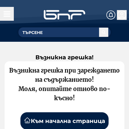
Възникна грешка!
Възникна грешка при зареждането
на съдържанието!
Моля, опитайте отново по-
късно!
Към начална страница