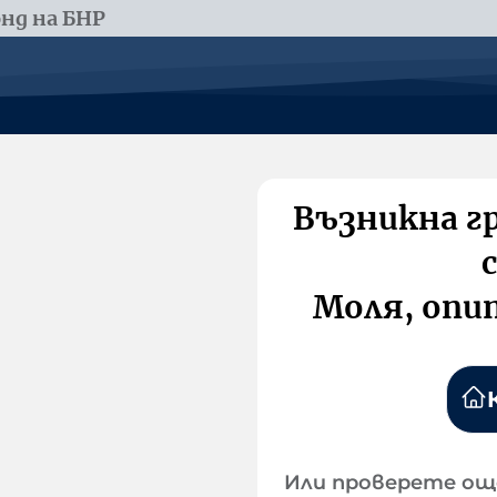
нд на БНР
Възникна г
Моля, опи
Или проверете ощ