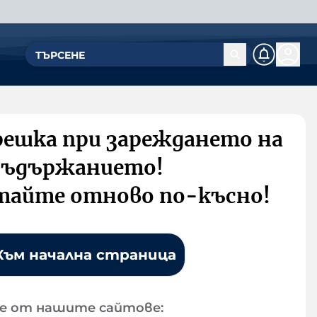
решка при зареждането на
съдържанието!
тайте отново по-късно!
Към начална страница
е от нашите сайтове: