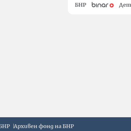
БНР
Дет
БНР
Архивен фонд на БНР