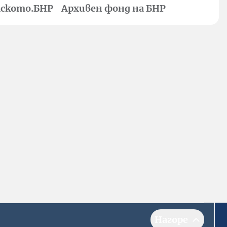
ското.БНР
Архивен фонд на БНР
Нагоре