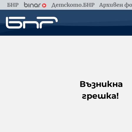
БНР
Детското.БНР
Архивен фо
Възникна
грешка!