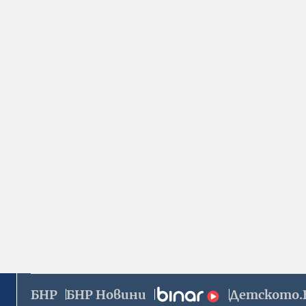
БНР
БНР Новини
Детското.