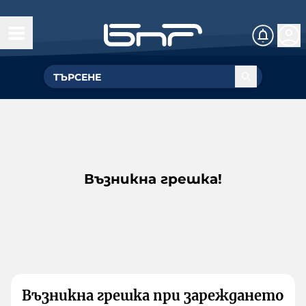
Възникна грешка!
Възникна грешка при зареждането