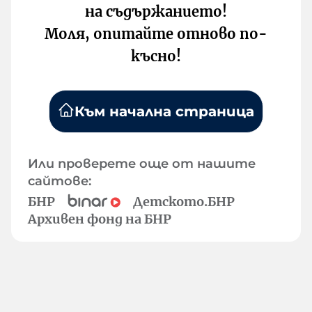
на съдържанието!
Моля, опитайте отново по-
късно!
Към начална страница
Или проверете още от нашите
сайтове:
БНР
Детското.БНР
Архивен фонд на БНР