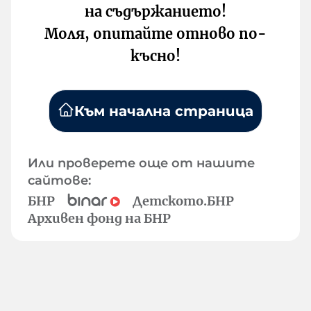
на съдържанието!
Моля, опитайте отново по-
късно!
Към начална страница
Или проверете още от нашите
сайтове:
БНР
Детското.БНР
Архивен фонд на БНР