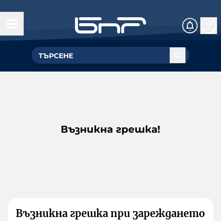
Възникна грешка!
Възникна грешка при зареждането