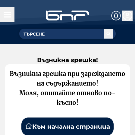
Възникна грешка!
Възникна грешка при зареждането
на съдържанието!
Моля, опитайте отново по-
късно!
Към начална страница