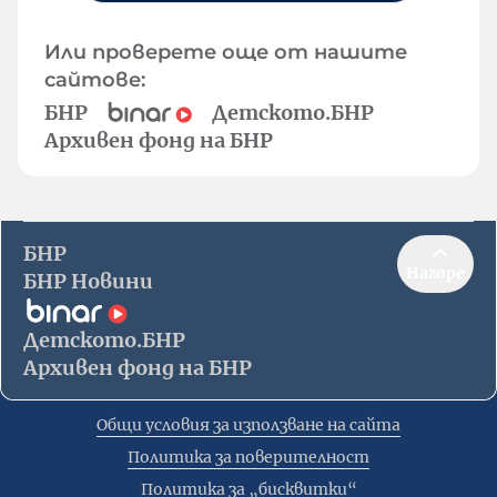
Или проверете още от нашите
сайтове:
БНР
Детското.БНР
Архивен фонд на БНР
БНР
Нагоре
БНР Новини
Детското.БНР
Архивен фонд на БНР
Общи условия за използване на сайта
Политика за поверителност
Политика за „бисквитки“