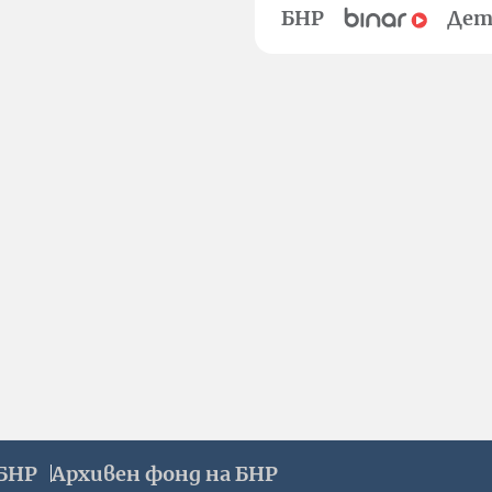
БНР
Дет
БНР
Архивен фонд на БНР