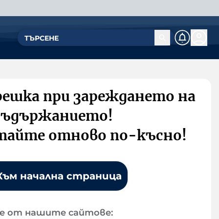
решка при зареждането на
съдържанието!
тайте отново по-късно!
Към начална страница
е от нашите сайтове: