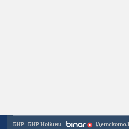
БНР
БНР Новини
Детското.