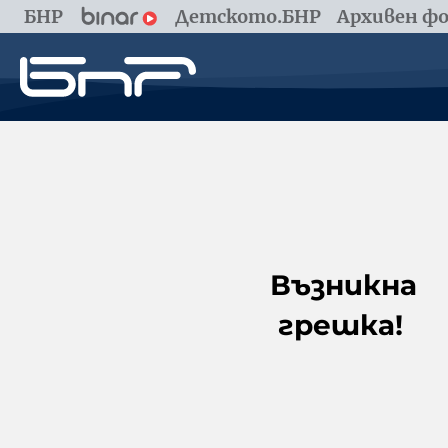
БНР
Детското.БНР
Архивен фо
Възникна
грешка!