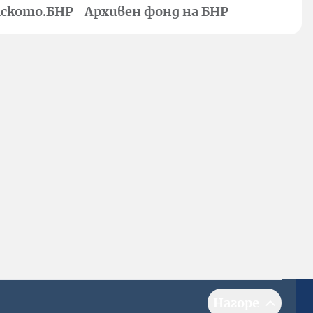
ското.БНР
Архивен фонд на БНР
Нагоре