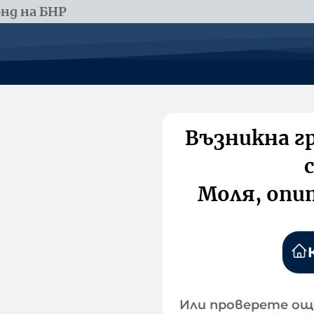
нд на БНР
Възникна г
Моля, опи
Или проверете ощ