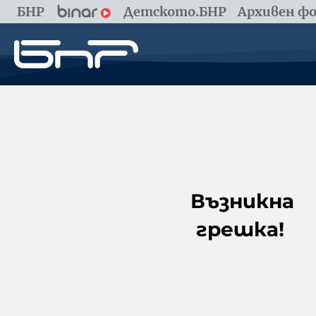
БНР
Детското.БНР
Архивен фо
Възникна
грешка!