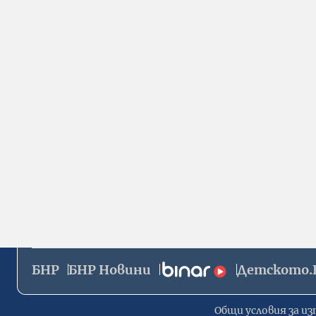
БНР
БНР Новини
Детското.
Общи условия за из