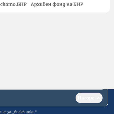
ското.БНР
Архивен фонд на БНР
Нагоре
ика за „бисквитки“