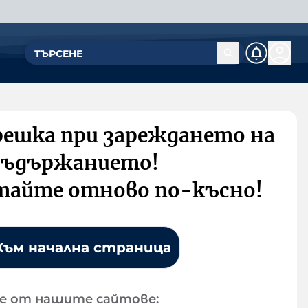
решка при зареждането на
съдържанието!
тайте отново по-късно!
Към начална страница
е от нашите сайтове: