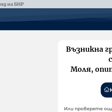
нд на БНР
Възникна г
Моля, опи
Или проверете ощ