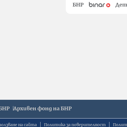
БНР
Дет
БНР
Архивен фонд на БНР
ползване на сайта
Политика за поверителност
Полит