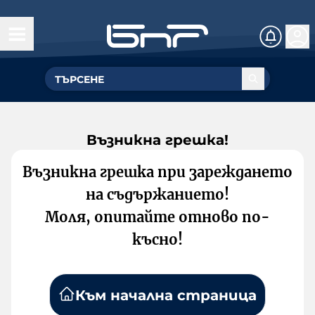
Възникна грешка!
Възникна грешка при зареждането
на съдържанието!
Моля, опитайте отново по-
късно!
Към начална страница