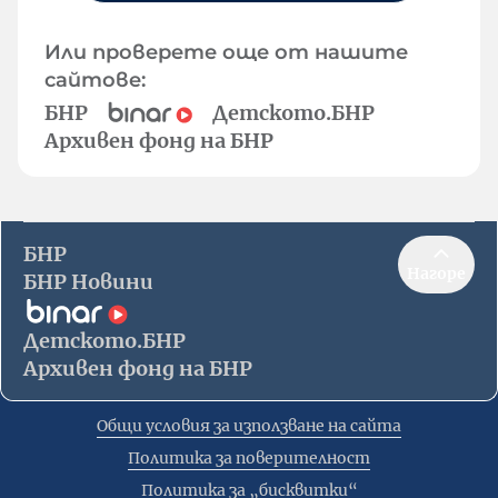
Или проверете още от нашите
сайтове:
БНР
Детското.БНР
Архивен фонд на БНР
БНР
Нагоре
БНР Новини
Детското.БНР
Архивен фонд на БНР
Общи условия за използване на сайта
Политика за поверителност
Политика за „бисквитки“