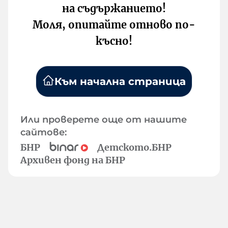
на съдържанието!
Моля, опитайте отново по-
късно!
Към начална страница
Или проверете още от нашите
сайтове:
БНР
Детското.БНР
Архивен фонд на БНР