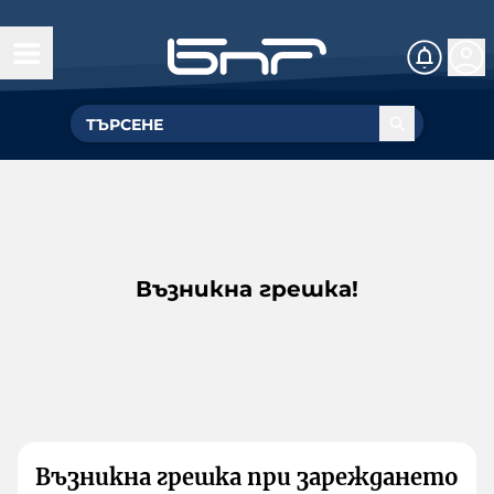
Възникна грешка!
Възникна грешка при зареждането