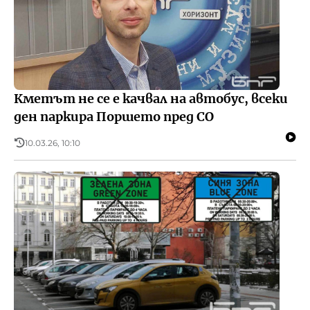
Кметът не се е качвал на автобус, всеки
ден паркира Поршето пред СО
10.03.26, 10:10