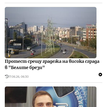
Протест срещу градежа на висока сграда
в "Белите брези"
17.06.26, 06:30