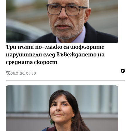
Три пъти по-малко са шофьорите
нарушители след въвеждането на
средната скорост
06.01.26, 08:58