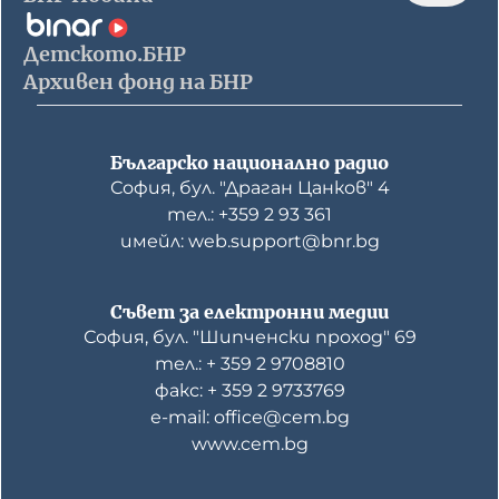
Детското.БНР
Архивен фонд на БНР
Българско национално радио
София, бул. "Драган Цанков" 4
тел.: +359 2 93 361
имейл: web.support@bnr.bg
Съвет за електронни медии
София, бул. "Шипченски проход" 69
тел.: + 359 2 9708810
факс: + 359 2 9733769
е-mail: office@cem.bg
www.cem.bg