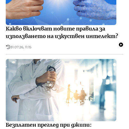
Адресите на любовта
БНР
Детското.БНР
Здрави и активни
Архивен фонд на БНР
Покана за пътуване
Какво включват новите правила за
използването на изкуствен интелект?
31.07.26, 11:15
Безплатен преглед при джипи: