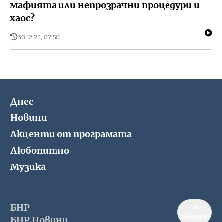
мафията или непрозрачни процедури и
хаос?
30.12.25, 07:50
Днес
Новини
Акценти от програмата
Любопитно
Музика
БНР
Нагоре
БНР Новини