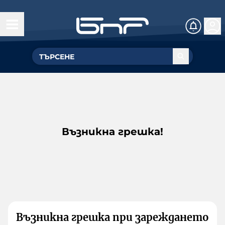
Възникна грешка!
Възникна грешка при зареждането