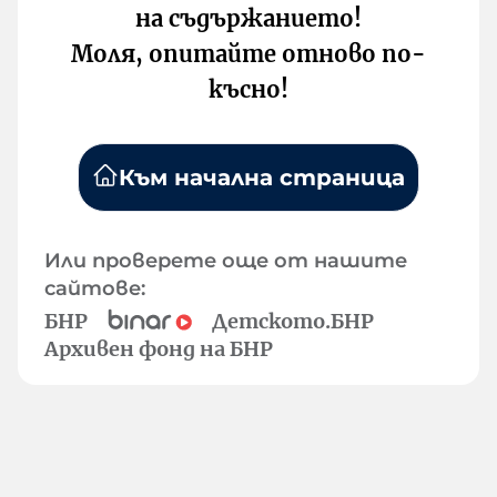
на съдържанието!
Моля, опитайте отново по-
късно!
Към начална страница
Или проверете още от нашите
сайтове:
БНР
Детското.БНР
Архивен фонд на БНР