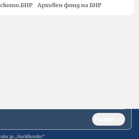
ското.БНР
Архивен фонд на БНР
Нагоре
ика за „бисквитки“