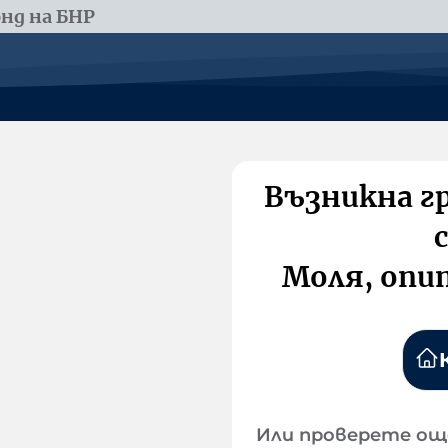
нд на БНР
Възникна г
Моля, опи
Или проверете ощ