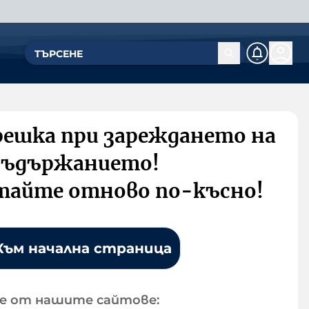
решка при зареждането на
съдържанието!
тайте отново по-късно!
Към начална страница
е от нашите сайтове: