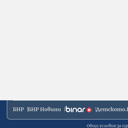
БНР
БНР Новини
Детското.
Общи условия за из