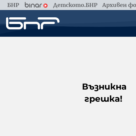
БНР
Детското.БНР
Архивен фо
Възникна
грешка!