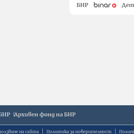
БНР
Дет
БНР
Архивен фонд на БНР
ползване на сайта
Политика за поверителност
Полит