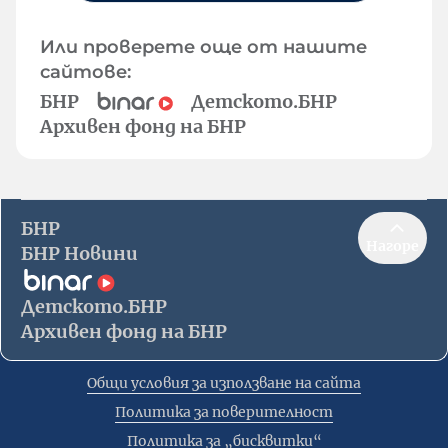
Или проверете още от нашите
сайтове:
БНР
Детското.БНР
Архивен фонд на БНР
БНР
Нагоре
БНР Новини
Детското.БНР
Архивен фонд на БНР
Общи условия за използване на сайта
Политика за поверителност
Политика за „бисквитки“