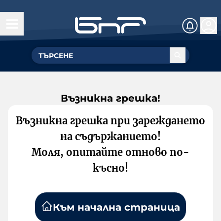
Възникна грешка!
Възникна грешка при зареждането
на съдържанието!
Моля, опитайте отново по-
късно!
Към начална страница