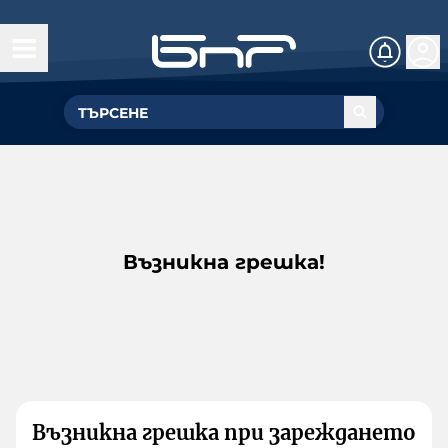
Възникна грешка!
Възникна грешка при зареждането