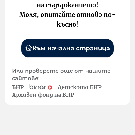
на съдържанието!
Моля, опитайте отново по-
късно!
Към начална страница
Или проверете още от нашите
сайтове:
БНР
Детското.БНР
Архивен фонд на БНР