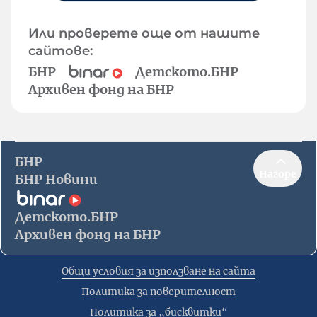
Или проверете още от нашите
сайтове:
БНР
Детското.БНР
Архивен фонд на БНР
БНР
Нагоре
БНР Новини
Детското.БНР
Архивен фонд на БНР
Общи условия за използване на сайта
Политика за поверителност
Политика за „бисквитки“