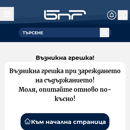
Възникна грешка!
Възникна грешка при зареждането
на съдържанието!
Моля, опитайте отново по-
късно!
Към начална страница