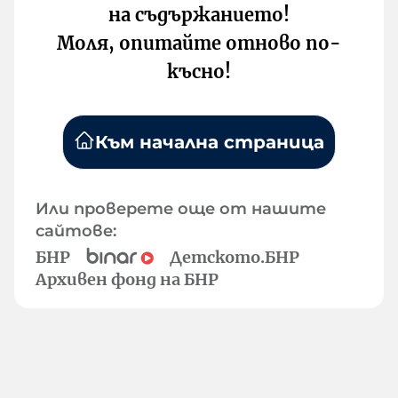
на съдържанието!
Моля, опитайте отново по-
късно!
Към начална страница
Или проверете още от нашите
сайтове:
БНР
Детското.БНР
Архивен фонд на БНР