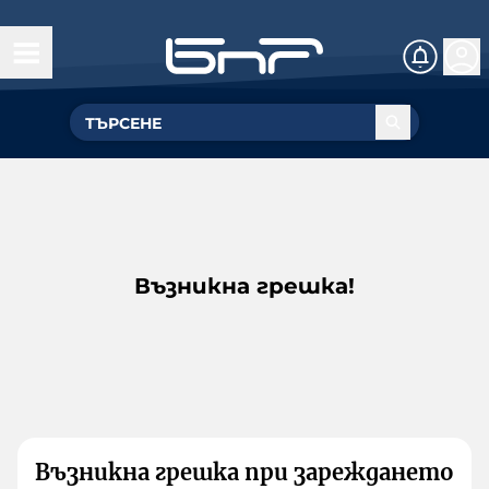
Възникна грешка!
Възникна грешка при зареждането