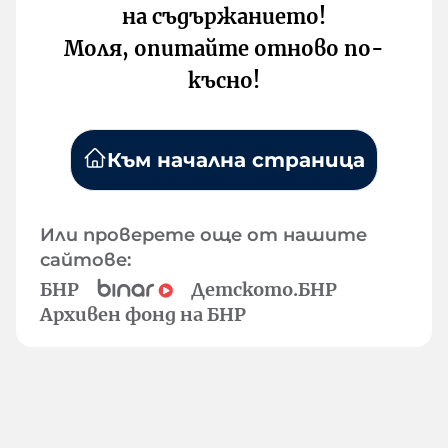
на съдържанието!
Моля, опитайте отново по-
късно!
Към начална страница
Или проверете още от нашите
сайтове:
БНР
Детското.БНР
Архивен фонд на БНР