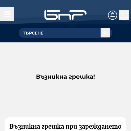
Възникна грешка!
Възникна грешка при зареждането