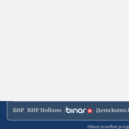
БНР
БНР Новини
Детското.
Общи условия за из