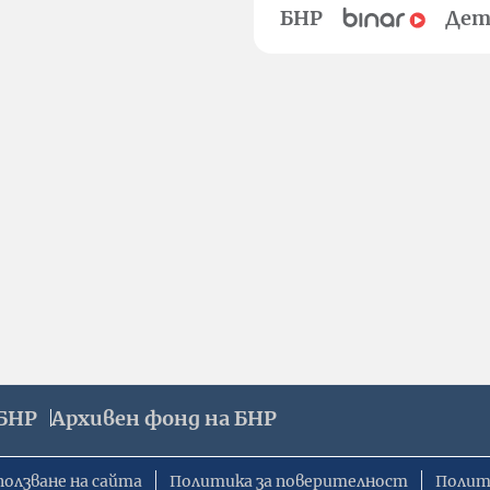
БНР
Дет
БНР
Архивен фонд на БНР
ползване на сайта
Политика за поверителност
Полит