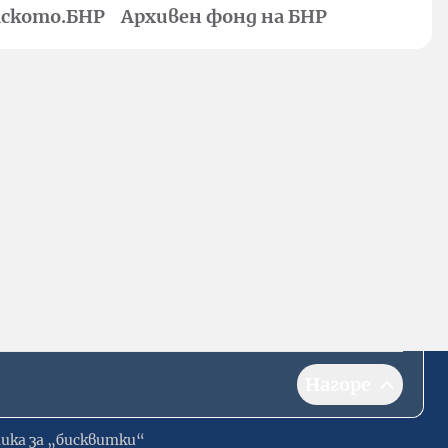
ското.БНР
Архивен фонд на БНР
Нагоре
ика за „бисквитки“