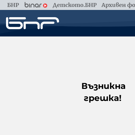
БНР
Детското.БНР
Архивен фо
Възникна
грешка!