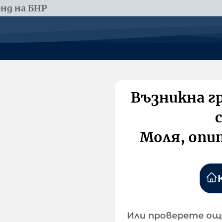
нд на БНР
Възникна г
Моля, опи
Или проверете ощ