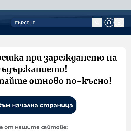
решка при зареждането на
съдържанието!
тайте отново по-късно!
Към начална страница
е от нашите сайтове: