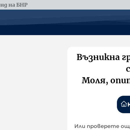
нд на БНР
Възникна г
Моля, опи
Или проверете ощ