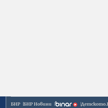
БНР
БНР Новини
Детското.