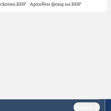
ското.БНР
Архивен фонд на БНР
Нагоре