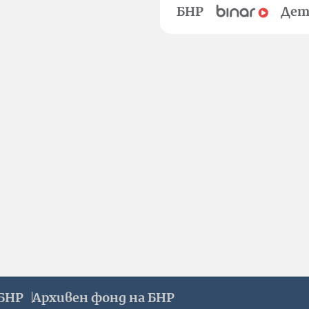
БНР
Дет
БНР
Архивен фонд на БНР