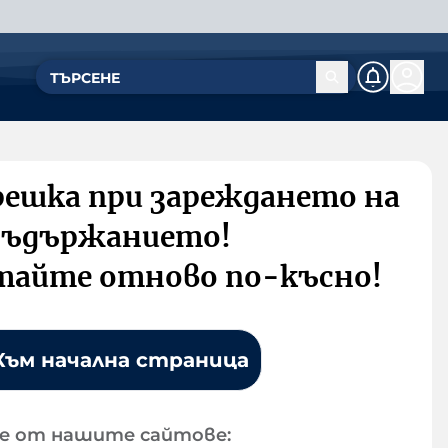
решка при зареждането на
съдържанието!
тайте отново по-късно!
Към начална страница
е от нашите сайтове: