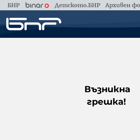
БНР
Детското.БНР
Архивен фо
Възникна
грешка!