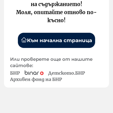
на съдържанието!
Моля, опитайте отново по-
късно!
Към начална страница
Или проверете още от нашите
сайтове:
БНР
Детското.БНР
Архивен фонд на БНР