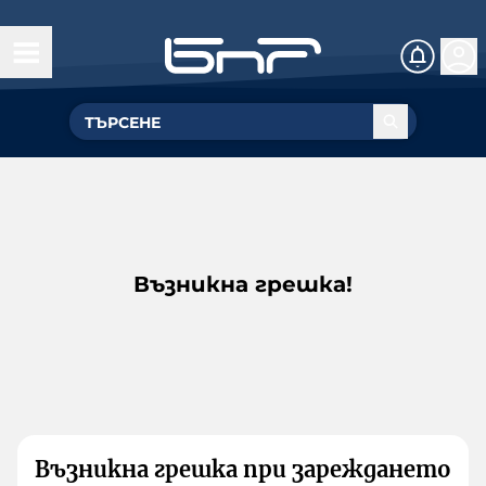
Възникна грешка!
Възникна грешка при зареждането