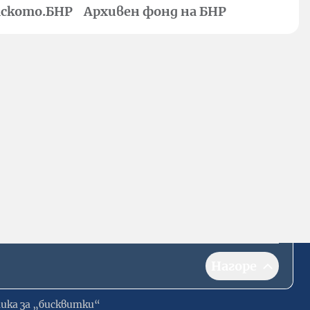
ското.БНР
Архивен фонд на БНР
Нагоре
ика за „бисквитки“