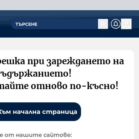
решка при зареждането на
съдържанието!
тайте отново по-късно!
Към начална страница
е от нашите сайтове: