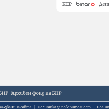
БНР
Дет
БНР
Архивен фонд на БНР
ползване на сайта
Политика за поверителност
Полит