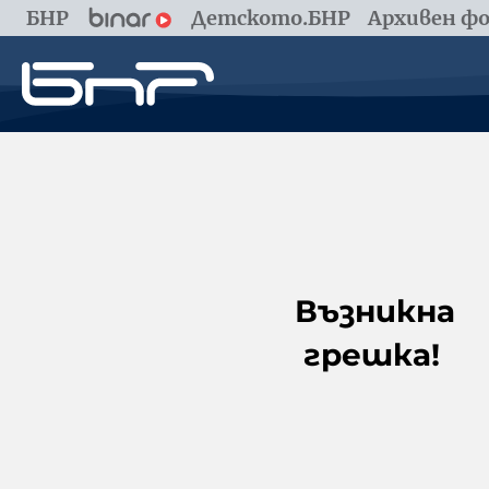
БНР
Детското.БНР
Архивен фо
Възникна
грешка!