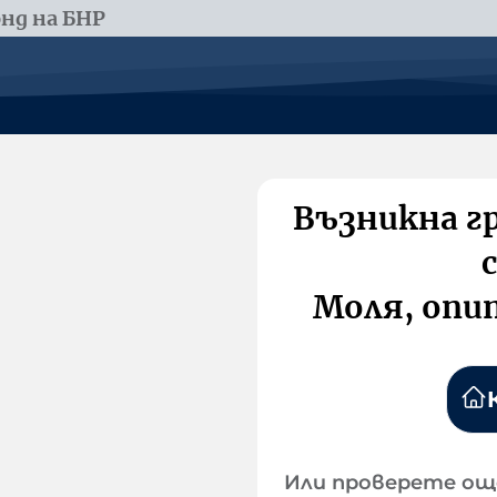
нд на БНР
Възникна г
Моля, опи
Или проверете ощ