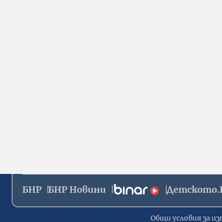
БНР
БНР Новини
Детското.
Общи условия за из