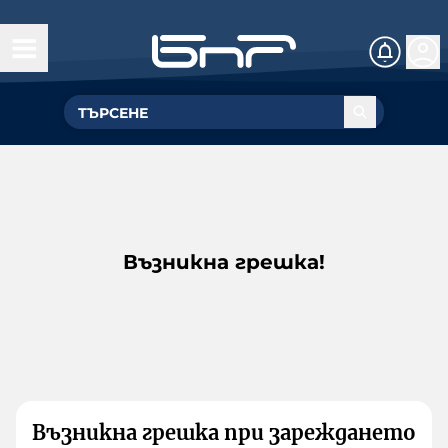
Възникна грешка!
Възникна грешка при зареждането