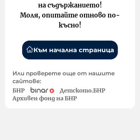
на съдържанието!
Моля, опитайте отново по-
късно!
Към начална страница
Или проверете още от нашите
сайтове:
БНР
Детското.БНР
Архивен фонд на БНР