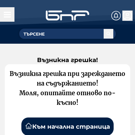
Възникна грешка!
Възникна грешка при зареждането
на съдържанието!
Моля, опитайте отново по-
късно!
Към начална страница