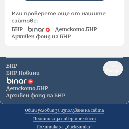
Или проверете още от нашите
сайтове:
БНР
Детското.БНР
Архивен фонд на БНР
БНР
Нагоре
БНР Новини
Детското.БНР
Архивен фонд на БНР
Общи условия за използване на сайта
Политика за поверителност
Политика за „бисквитки“