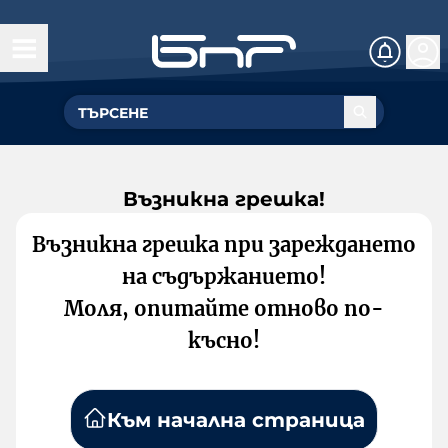
Възникна грешка!
Възникна грешка при зареждането
на съдържанието!
Моля, опитайте отново по-
късно!
Към начална страница