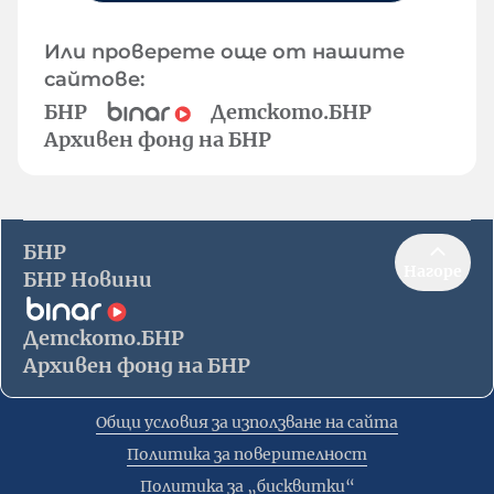
Или проверете още от нашите
сайтове:
БНР
Детското.БНР
Архивен фонд на БНР
БНР
Нагоре
БНР Новини
Детското.БНР
Архивен фонд на БНР
Общи условия за използване на сайта
Политика за поверителност
Политика за „бисквитки“