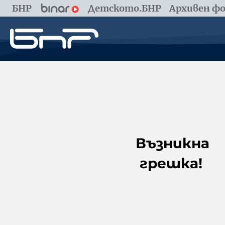
БНР
Детското.БНР
Архивен фо
Възникна
грешка!