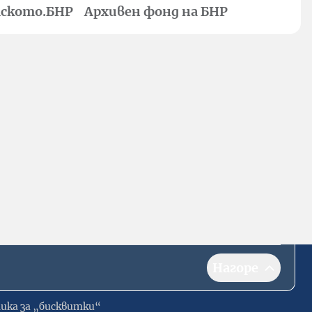
ското.БНР
Архивен фонд на БНР
Нагоре
ика за „бисквитки“