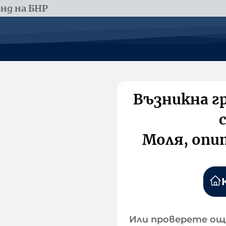
нд на БНР
Възникна г
Моля, опи
Или проверете ощ