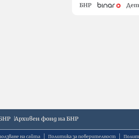
БНР
Дет
БНР
Архивен фонд на БНР
ползване на сайта
Политика за поверителност
Полит