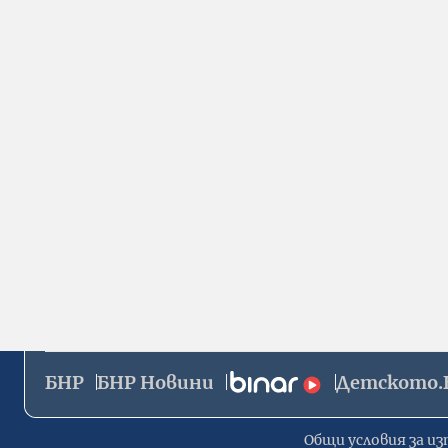
БНР
БНР Новини
Детското.
Общи условия за из