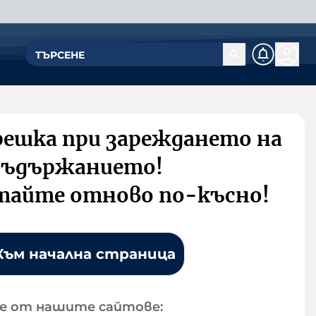
решка при зареждането на
съдържанието!
тайте отново по-късно!
Към начална страница
е от нашите сайтове: