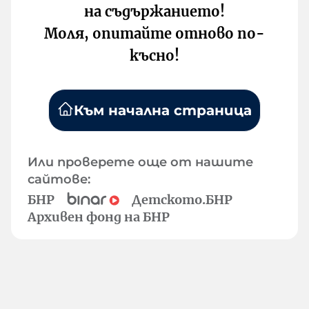
на съдържанието!
Моля, опитайте отново по-
късно!
Към начална страница
Или проверете още от нашите
сайтове:
БНР
Детското.БНР
Архивен фонд на БНР