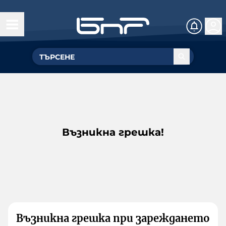
Възникна грешка!
Възникна грешка при зареждането