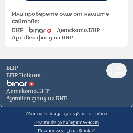
Или проверете още от нашите
сайтове:
БНР
Детското.БНР
Архивен фонд на БНР
БНР
Нагоре
БНР Новини
Детското.БНР
Архивен фонд на БНР
Общи условия за използване на сайта
Политика за поверителност
Политика за „бисквитки“