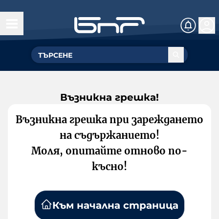
Възникна грешка!
Възникна грешка при зареждането
на съдържанието!
Моля, опитайте отново по-
късно!
Към начална страница