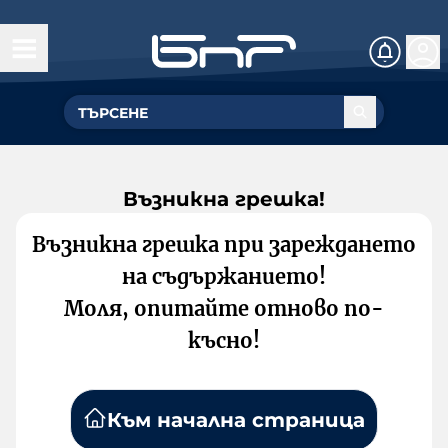
Възникна грешка!
Възникна грешка при зареждането
на съдържанието!
Моля, опитайте отново по-
късно!
Към начална страница