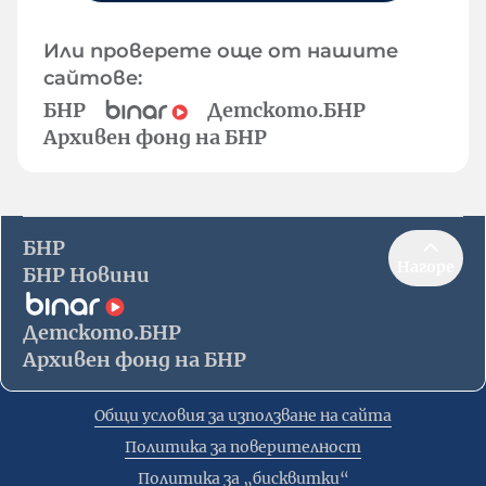
Или проверете още от нашите
сайтове:
БНР
Детското.БНР
Архивен фонд на БНР
БНР
Нагоре
БНР Новини
Детското.БНР
Архивен фонд на БНР
Общи условия за използване на сайта
Политика за поверителност
Политика за „бисквитки“