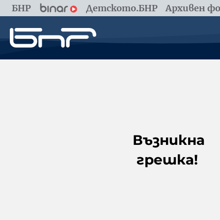
БНР
Детското.БНР
Архивен фо
Възникна
грешка!