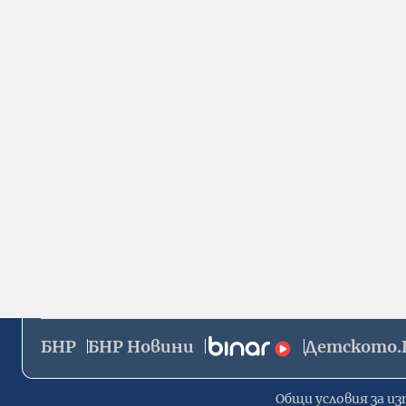
БНР
БНР Новини
Детското.
Общи условия за из