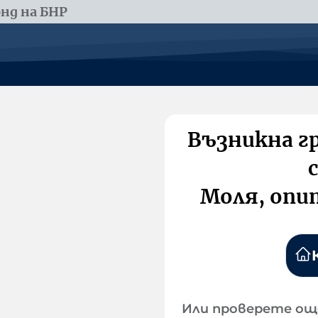
нд на БНР
Възникна г
Моля, опи
Или проверете ощ