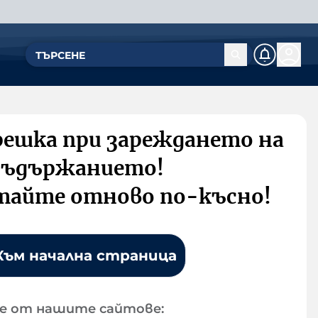
решка при зареждането на
съдържанието!
тайте отново по-късно!
Към начална страница
е от нашите сайтове: