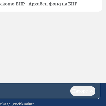
ското.БНР
Архивен фонд на БНР
Нагоре
ика за „бисквитки“