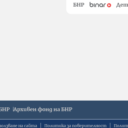
БНР
Дет
БНР
Архивен фонд на БНР
ползване на сайта
Политика за поверителност
Полит