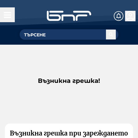
Възникна грешка!
Възникна грешка при зареждането