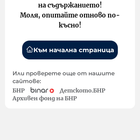
на съдържанието!
Моля, опитайте отново по-
късно!
Към начална страница
Или проверете още от нашите
сайтове:
БНР
Детското.БНР
Архивен фонд на БНР