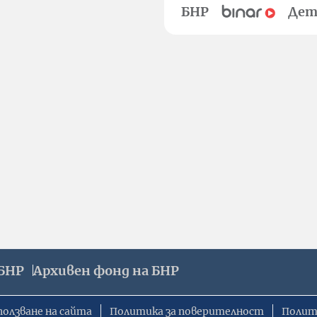
БНР
Дет
БНР
Архивен фонд на БНР
ползване на сайта
Политика за поверителност
Полит