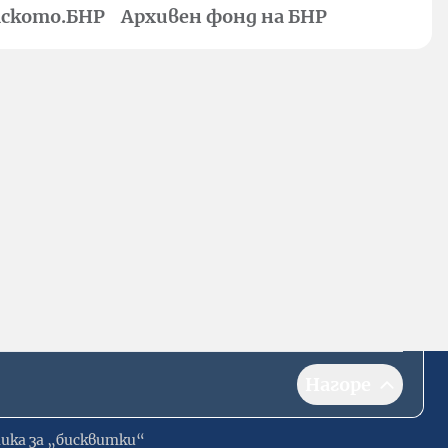
ското.БНР
Архивен фонд на БНР
Нагоре
ика за „бисквитки“