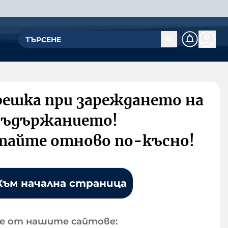
решка при зареждането на
съдържанието!
тайте отново по-късно!
Към начална страница
е от нашите сайтове: