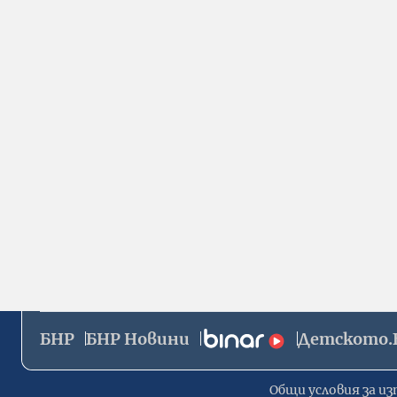
БНР
БНР Новини
Детското.
Общи условия за из