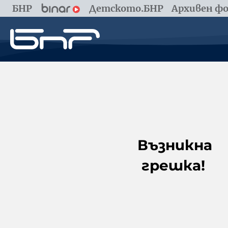
БНР
Детското.БНР
Архивен фо
Възникна
грешка!