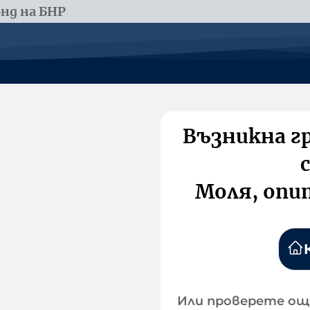
нд на БНР
Възникна г
Моля, опи
Или проверете ощ