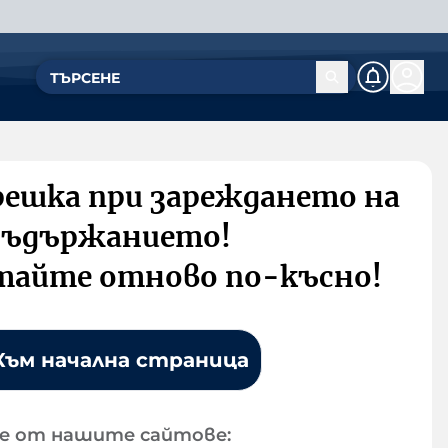
решка при зареждането на
съдържанието!
тайте отново по-късно!
Към начална страница
е от нашите сайтове: