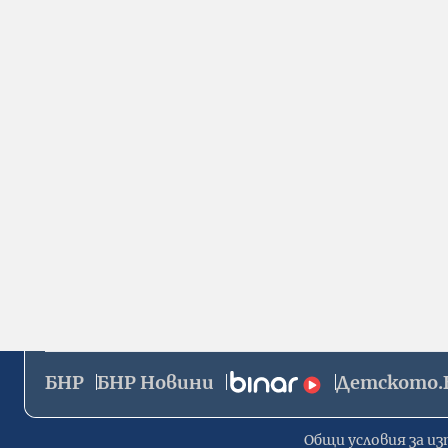
БНР
БНР Новини
Детското.
Общи условия за из