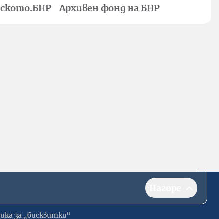
ското.БНР
Архивен фонд на БНР
Нагоре
ика за „бисквитки“