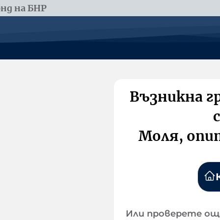
нд на БНР
Възникна г
Моля, опи
Или проверете ощ