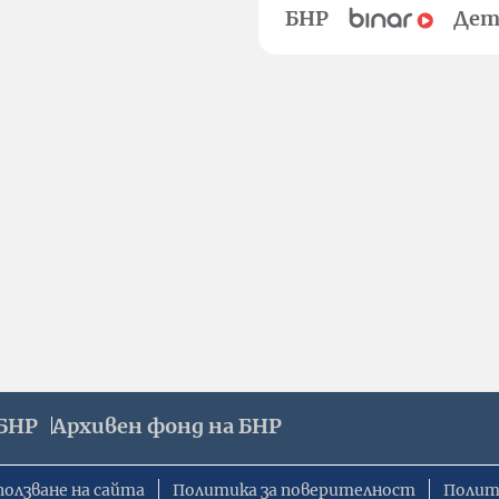
БНР
Дет
БНР
Архивен фонд на БНР
ползване на сайта
Политика за поверителност
Полит