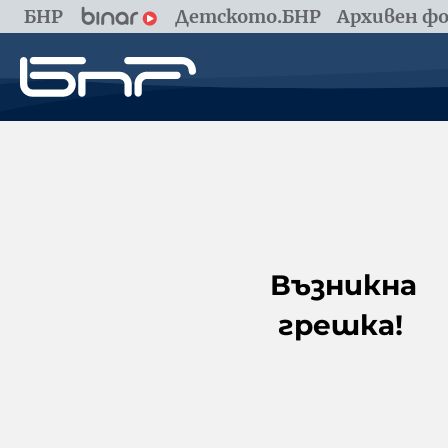
БНР
Детското.БНР
Архивен фо
Възникна
грешка!