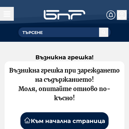
Възникна грешка!
Възникна грешка при зареждането
на съдържанието!
Моля, опитайте отново по-
късно!
Към начална страница