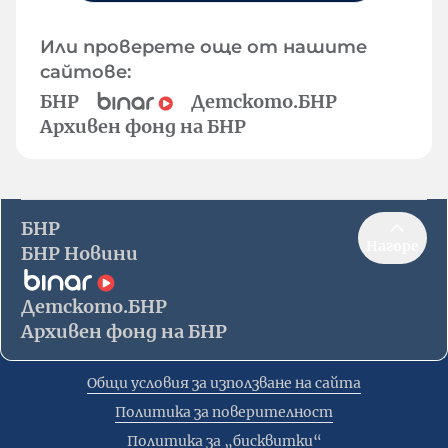
Или проверете още от нашите
сайтове:
БНР
Детското.БНР
Архивен фонд на БНР
БНР
Нагоре
БНР Новини
Детското.БНР
Архивен фонд на БНР
Общи условия за използване на сайта
Политика за поверителност
Политика за „бисквитки“