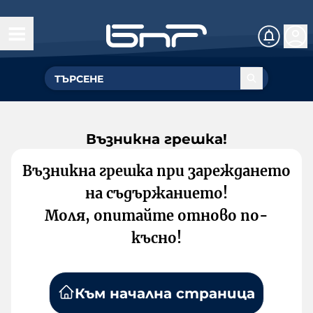
Възникна грешка!
Възникна грешка при зареждането
на съдържанието!
Моля, опитайте отново по-
късно!
Към начална страница