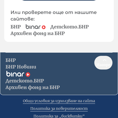
Или проверете още от нашите
сайтове:
БНР
Детското.БНР
Архивен фонд на БНР
БНР
Нагоре
БНР Новини
Детското.БНР
Архивен фонд на БНР
Общи условия за използване на сайта
Политика за поверителност
Политика за „бисквитки“